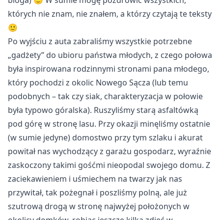
bloga) 🙂 W sumie mogę pozdrowić wszystkich,
których nie znam, nie znałem, a którzy czytają te teksty
🙂
Po wyjściu z auta zabraliśmy wszystkie potrzebne
„gadżety” do ubioru państwa młodych, z czego połowa
była inspirowana rodzinnymi stronami pana młodego,
który pochodzi z okolic Nowego Sącza (lub temu
podobnych – tak czy siak, charakteryzacja w połowie
była typowo góralska). Ruszyliśmy starą asfaltówką
pod górę w stronę lasu. Przy okazji minęliśmy ostatnie
(w sumie jedyne) domostwo przy tym szlaku i akurat
powitał nas wychodzący z garażu gospodarz, wyraźnie
zaskoczony takimi gośćmi nieopodal swojego domu. Z
zaciekawieniem i uśmiechem na twarzy jak nas
przywitał, tak pożegnał i poszliśmy polną, ale już
szutrową drogą w stronę najwyżej położonych w