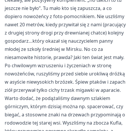
ciekawy, ale pozytywny komplement: „no takich to tu
jeszcze nie było”. Tu mało kto się zapuszcza, a co
dopiero nowożeńcy z foto-pomocnikiem. Nie uszliśmy
nawet 20 metrów, kiedy przywitał się z nami (pracujący
z drugiej strony drogi przy drewnianej chatce) kolejny
gospodarz…który okazał się nauczycielem panny
młodej ze szkoły średniej w Mirsku. No co za
niesamowite historie, prawda? Jaki ten świat jest mały.
Po chwilowym wzruszeniu i życzeniach w stronę
nowożeńców, ruszyliśmy przed siebie urokliwą dróżką
w asyście niewysokich brzózek. Śpiew ptaków i zapach
ziół przerywał tylko cichy trzask migawki w aparacie.
Warto dodać, że podążaliśmy dawnym szlakiem
górniczym, którym dzisiaj można np. spacerować, czy
biegać, a stosowne znaki na drzewach przypominają o
rodowodzie tej starej wsi. Wyszliśmy na zbocza Kufla,