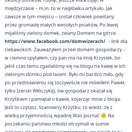
okolicy domków, robiąc jeszcze kilka zdjęć w
międzyczasie – m.in. to w nagłówku artykułu. Jak
zawsze w tym miejscu – został człowiek powitany
przez gromadę małych wesołych psiaków. Po lewej
mijaliśmy zielony domek, zwany Domem na górce
https://www.facebook.com/domwizerach/
– link dla
ciekawskich. Zauważyłem przed domem gospodarzy –
w ciemno spytałem, czy pan ma na imię Krzysiek, bo
jakiś czas temu zgadaliśmy się na blogu na kawę w ich
zielonym domku pod lasem. Było mi bardzo miło, gdy
po przedstawieniu się (oczywiście nie mówiłem Paweł,
tylko Izerski Włóczykij), ów gospodarz okazał się
Krzyśkiem i pamiętał o kawie, kojarząc mnie z bloga.
Jeśli to czytasz, Szanowny Krzyśku, to wiedz, że z
wielką przyjemnością wpadnę Was poznać 🙂 Na
poczekaniu państwo młodzi otrzymali w sumie