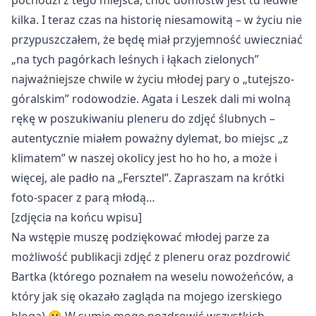
pochodzi z tego miejsca, choć domostw jest tu ledwie
kilka. I teraz czas na historię niesamowitą – w życiu nie
przypuszczałem, że będę miał przyjemność uwieczniać
„na tych pagórkach leśnych i łąkach zielonych”
najważniejsze chwile w życiu młodej pary o „tutejszo-
góralskim” rodowodzie. Agata i Leszek dali mi wolną
rękę w poszukiwaniu pleneru do zdjęć ślubnych –
autentycznie miałem poważny dylemat, bo miejsc „z
klimatem” w naszej okolicy jest ho ho ho, a może i
więcej, ale padło na „Fersztel”. Zapraszam na krótki
foto-spacer z parą młodą…
[zdjęcia na końcu wpisu]
Na wstępie muszę podziękować młodej parze za
możliwość publikacji zdjęć z pleneru oraz pozdrowić
Bartka (którego poznałem na weselu nowożeńców, a
który jak się okazało zagląda na mojego izerskiego