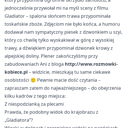
który przypomina ogromne skrzydło samolotu, a
jednocześnie przywołał mi na myśl sceny z filmu
Gladiator – spalona słońcem trawa przypominała
toskańskie zboże. Zdjęciom nie było końca, a humoru
dodawał nam sympatyczny piesek z dzwonkiem u szyi,
który co chwilę tylko wyskakiwał w górę z wysokiej
trawy, a dźwiękiem przypominał dzwonek krowy z
alpejskiej doliny. Plener zakończyliśmy przy
zabudowaniach Ani z bloga
http://www.rozmowki-
kobiece.pl
– widzicie, mieszkają tu same ciekawe
osobistości 🙂 Pewnie macie dość czytania –
zapraszam zatem do najważniejszego – do obejrzenia
kilku kadrów z tego miejsca:
Z niespodzianką za plecami
Prawda, że podobny widok do krajobrazu z 
„Gladiatora”?