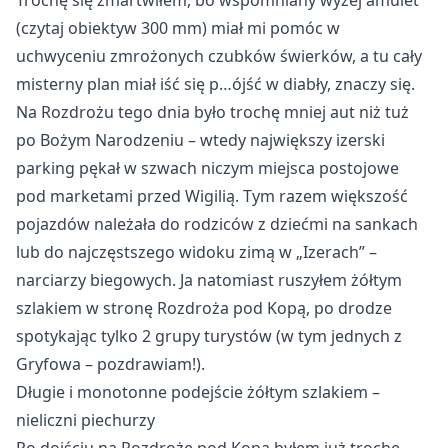
Trochę się zmartwiłem, bo wspomniany wyżej amulet
(czytaj obiektyw 300 mm) miał mi pomóc w
uchwyceniu zmrożonych czubków świerków, a tu cały
misterny plan miał iść się p…ójść w diabły, znaczy się.
Na Rozdrożu tego dnia było trochę mniej aut niż tuż
po Bożym Narodzeniu – wtedy największy izerski
parking pękał w szwach niczym miejsca postojowe
pod marketami przed Wigilią. Tym razem większość
pojazdów należała do rodziców z dziećmi na sankach
lub do najczęstszego widoku zimą w „Izerach” –
narciarzy biegowych. Ja natomiast ruszyłem żółtym
szlakiem w stronę Rozdroża pod Kopą, po drodze
spotykając tylko 2 grupy turystów (w tym jednych z
Gryfowa – pozdrawiam!).
Długie i monotonne podejście żółtym szlakiem – 
nieliczni piechurzy