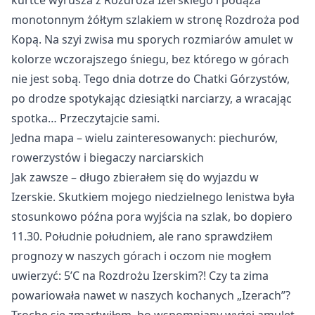
kurtce wyrusza z Rozdroża Izerskiego i podąża
monotonnym żółtym szlakiem w stronę Rozdroża pod
Kopą. Na szyi zwisa mu sporych rozmiarów amulet w
kolorze wczorajszego śniegu, bez którego w górach
nie jest sobą. Tego dnia dotrze do Chatki Górzystów,
po drodze spotykając dziesiątki narciarzy, a wracając
spotka… Przeczytajcie sami.
Jedna mapa – wielu zainteresowanych: piechurów, 
rowerzystów i biegaczy narciarskich
Jak zawsze – długo zbierałem się do wyjazdu w
Izerskie. Skutkiem mojego niedzielnego lenistwa była
stosunkowo późna pora wyjścia na szlak, bo dopiero
11.30. Południe południem, ale rano sprawdziłem
prognozy w naszych górach i oczom nie mogłem
uwierzyć: 5’C na Rozdrożu Izerskim?! Czy ta zima
powariowała nawet w naszych kochanych „Izerach”?