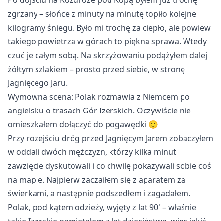
Po dojściu na Rozdroże pod Kopą byłem już trochę
zgrzany – słońce z minuty na minutę topiło kolejne
kilogramy śniegu. Było mi trochę za ciepło, ale powiew
takiego powietrza w górach to piękna sprawa. Wtedy
czuć je całym sobą. Na skrzyżowaniu podążyłem dalej
żółtym szlakiem – prosto przed siebie, w stronę
Jagnięcego Jaru.
Wymowna scena: Polak rozmawia z Niemcem po 
angielsku o trasach Gór Izerskich. Oczywiście nie 
omieszkałem dołączyć do pogawędki 🙂
Przy rozejściu dróg przed Jagnięcym Jarem zobaczyłem
w oddali dwóch mężczyzn, którzy kilka minut
zawzięcie dyskutowali i co chwilę pokazywali sobie coś
na mapie. Najpierw zaczaiłem się z aparatem za
świerkami, a następnie podszedłem i zagadałem.
Polak, pod kątem odzieży, wyjęty z lat 90′ – właśnie