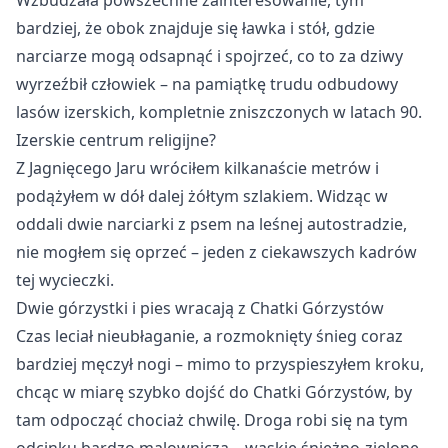
Wzbudzała powszechne zainteresowanie, tym
bardziej, że obok znajduje się ławka i stół, gdzie
narciarze mogą odsapnąć i spojrzeć, co to za dziwy
wyrzeźbił człowiek – na pamiątkę trudu odbudowy
lasów izerskich, kompletnie zniszczonych w latach 90.
Izerskie centrum religijne?
Z Jagnięcego Jaru wróciłem kilkanaście metrów i
podążyłem w dół dalej żółtym szlakiem. Widząc w
oddali dwie narciarki z psem na leśnej autostradzie,
nie mogłem się oprzeć – jeden z ciekawszych kadrów
tej wycieczki.
Dwie górzystki i pies wracają z Chatki Górzystów
Czas leciał nieubłaganie, a rozmoknięty śnieg coraz
bardziej męczył nogi – mimo to przyspieszyłem kroku,
chcąc w miarę szybko dojść do Chatki Górzystów, by
tam odpocząć chociaż chwilę. Droga robi się na tym