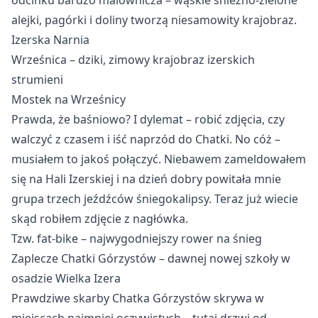
odcinku bardzo malownicza – wąskie śnieżno-zielone
alejki, pagórki i doliny tworzą niesamowity krajobraz.
Izerska Narnia
Wrześnica – dziki, zimowy krajobraz izerskich 
strumieni
Mostek na Wrześnicy
Prawda, że baśniowo? I dylemat – robić zdjęcia, czy
walczyć z czasem i iść naprzód do Chatki. No cóż –
musiałem to jakoś połączyć. Niebawem zameldowałem
się na Hali Izerskiej i na dzień dobry powitała mnie
grupa trzech jeźdźców śniegokalipsy. Teraz już wiecie
skąd robiłem zdjęcie z nagłówka.
Tzw. fat-bike – najwygodniejszy rower na śnieg
Zaplecze Chatki Górzystów – dawnej nowej szkoły w 
osadzie Wielka Izera
Prawdziwe skarby Chatka Górzystów skrywa w 