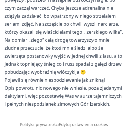
powęszył, podszedł i następnie odskoczył nagle, po
czym zaczął warczeć. Chyba jeszcze adrenalina nie
zdążyła zadziałać, bo wpatrzony w niego strzelałem
seriami zdjęć. Na szczęście po chwili wyszli narciarze,
którzy okazali się właścicielami tego „izerskiego wilka”.
Na domiar „złego” całą drogę towarzyszyło mnie
złudne przeczucie, że ktoś mnie śledzi albo że
zwierzęta postanowiły wyjść w jednej chwili z lasu, a to
jednak topniejący śnieg co i rusz spadał z gałęzi drzew,
pobudzając wyobraźnię włóczykija 🙂
Pojawił się równie niespodziewanie jak zniknął
Opis powrotu nic nowego nie wniesie, poza zjadanymi
daktylami, więc pozostawię Was w aurze tajemniczych
i pełnych niespodzianek zimowych Gór Izerskich.
Polityka prywatności
Edytuj ustawienia cookies