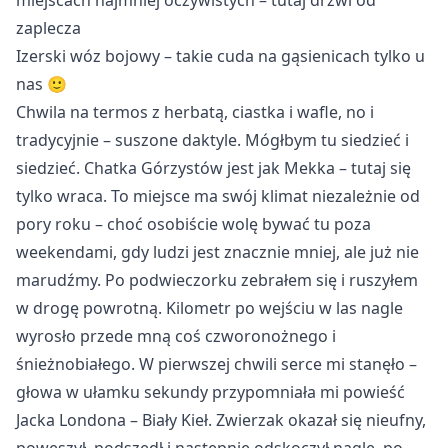
miejscach najmniej oczywistych – tutaj drzwi od 
zaplecza
Izerski wóz bojowy – takie cuda na gąsienicach tylko u 
nas 🙂
Chwila na termos z herbatą, ciastka i wafle, no i
tradycyjnie – suszone daktyle. Mógłbym tu siedzieć i
siedzieć. Chatka Górzystów jest jak Mekka – tutaj się
tylko wraca. To miejsce ma swój klimat niezależnie od
pory roku – choć osobiście wolę bywać tu poza
weekendami, gdy ludzi jest znacznie mniej, ale już nie
marudźmy. Po podwieczorku zebrałem się i ruszyłem
w drogę powrotną. Kilometr po wejściu w las nagle
wyrosło przede mną coś czworonożnego i
śnieżnobiałego. W pierwszej chwili serce mi stanęło –
głowa w ułamku sekundy przypomniała mi powieść
Jacka Londona – Biały Kieł. Zwierzak okazał się nieufny,