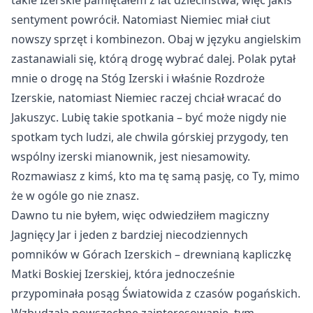
takie Izerskie pamiętałem z lat dzieciństwa, więc jakiś
sentyment powrócił. Natomiast Niemiec miał ciut
nowszy sprzęt i kombinezon. Obaj w języku angielskim
zastanawiali się, którą drogę wybrać dalej. Polak pytał
mnie o drogę na Stóg Izerski i właśnie Rozdroże
Izerskie, natomiast Niemiec raczej chciał wracać do
Jakuszyc. Lubię takie spotkania – być może nigdy nie
spotkam tych ludzi, ale chwila górskiej przygody, ten
wspólny izerski mianownik, jest niesamowity.
Rozmawiasz z kimś, kto ma tę samą pasję, co Ty, mimo
że w ogóle go nie znasz.
Dawno tu nie byłem, więc odwiedziłem magiczny
Jagnięcy Jar i jeden z bardziej niecodziennych
pomników w Górach Izerskich – drewnianą kapliczkę
Matki Boskiej Izerskiej, która jednocześnie
przypominała posąg Światowida z czasów pogańskich.