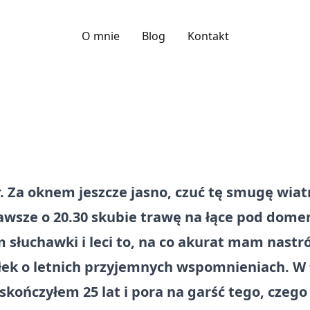
O mnie
Blog
Kontakt
 r. Za oknem jeszcze jasno, czuć tę smugę wi
zawsze o 20.30 skubie trawę na łące pod dome
łuchawki i leci to, na co akurat mam nastró
ek o letnich przyjemnych wspomnieniach. W t
ończyłem 25 lat i pora na garść tego, czego 