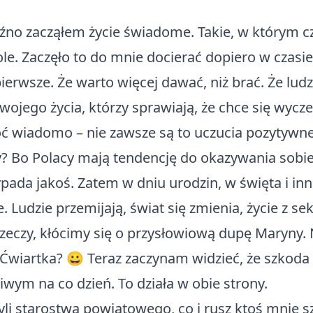
no zacząłem życie świadome. Takie, w którym cz
ole. Zaczęło to do mnie docierać dopiero w czasi
ierwsze. Że warto więcej dawać, niż brać. Że ludz
ojego życia, którzy sprawiają, że chce się wyczek
oć wiadomo – nie zawsze są to uczucia pozytywne
y? Bo Polacy mają tendencję do okazywania sobie 
wypada jakoś. Zatem w dniu urodzin, w święta i in
 Ludzie przemijają, świat się zmienia, życie z se
zeczy, kłócimy się o przysłowiową dupę Maryny.
ą. Ćwiartka? 😀 Teraz zaczynam widzieć, że szkoda
wym na co dzień. To działa w obie strony.
zyli starostwa powiatowego, co i rusz ktoś mnie