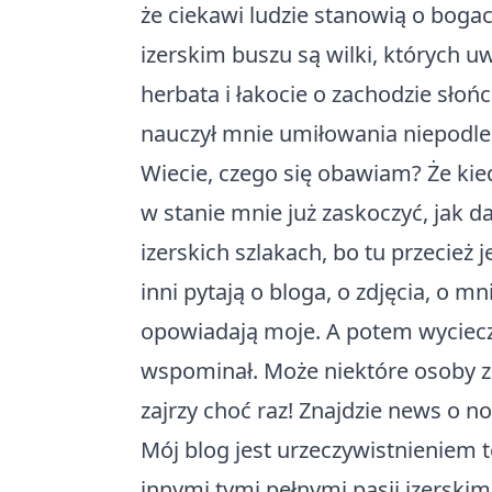
że ciekawi ludzie stanowią o boga
izerskim buszu są wilki, których 
herbata i łakocie o zachodzie słoń
nauczył mnie umiłowania niepodleg
Wiecie, czego się obawiam? Że kied
w stanie mnie już zaskoczyć, jak d
izerskich szlakach, bo tu przecież j
inni pytają o bloga, o zdjęcia, o m
opowiadają moje. A potem wycieczk
wspominał. Może niektóre osoby za
zajrzy choć raz! Znajdzie news o n
Mój blog jest urzeczywistnieniem teg
innymi tymi pełnymi pasji izerskim