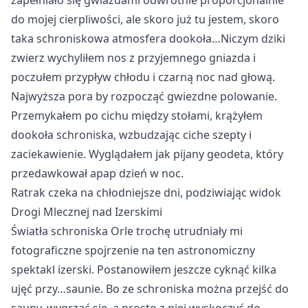
zapełniało się gwiazdami odwrotnie proporcjonalnie
do mojej cierpliwości, ale skoro już tu jestem, skoro
taka schroniskowa atmosfera dookoła…Niczym dziki
zwierz wychyliłem nos z przyjemnego gniazda i
poczułem przypływ chłodu i czarną noc nad głową.
Najwyższa pora by rozpocząć gwiezdne polowanie.
Przemykałem po cichu między stołami, krążyłem
dookoła schroniska, wzbudzając ciche szepty i
zaciekawienie. Wyglądałem jak pijany geodeta, który
przedawkował apap dzień w noc.
Ratrak czeka na chłodniejsze dni, podziwiając widok 
Drogi Mlecznej nad Izerskimi
Światła schroniska Orle trochę utrudniały mi
fotograficzne spojrzenie na ten astronomiczny
spektakl izerski. Postanowiłem jeszcze cyknąć kilka
ujęć przy…saunie. Bo ze schroniska można przejść do