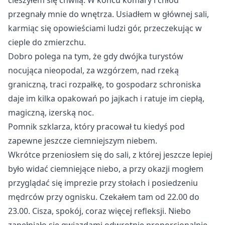
cieszyłem się chwilą. W końcu komary i chłód
przegnały mnie do wnętrza. Usiadłem w głównej sali,
karmiąc się opowieściami ludzi gór, przeczekując w
cieple do zmierzchu.
Dobro polega na tym, że gdy dwójka turystów
nocująca nieopodal, za wzgórzem, nad rzeką
graniczną, traci rozpałkę, to gospodarz schroniska
daje im kilka opakowań po jajkach i ratuje im ciepłą,
magiczną, izerską noc.
Pomnik szklarza, który pracował tu kiedyś pod 
zapewne jeszcze ciemniejszym niebem.
Wkrótce przeniosłem się do sali, z której jeszcze lepiej
było widać ciemniejące niebo, a przy okazji mogłem
przyglądać się imprezie przy stołach i posiedzeniu
mędrców przy ognisku. Czekałem tam od 22.00 do
23.00. Cisza, spokój, coraz więcej refleksji. Niebo