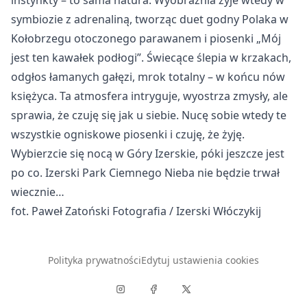
instynkty – to sama natura. Wyobraźnia żyje wtedy w
symbiozie z adrenaliną, tworząc duet godny Polaka w
Kołobrzegu otoczonego parawanem i piosenki „Mój
jest ten kawałek podłogi”. Świecące ślepia w krzakach,
odgłos łamanych gałęzi, mrok totalny – w końcu nów
księżyca. Ta atmosfera intryguje, wyostrza zmysły, ale
sprawia, że czuję się jak u siebie. Nucę sobie wtedy te
wszystkie ogniskowe piosenki i czuję, że żyję.
Wybierzcie się nocą w Góry Izerskie, póki jeszcze jest
po co. Izerski Park Ciemnego Nieba nie będzie trwał
wiecznie…
fot. Paweł Zatoński Fotografia / Izerski Włóczykij
Polityka prywatności
Edytuj ustawienia cookies