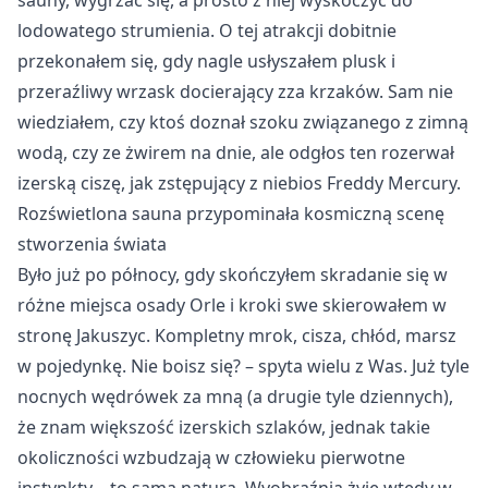
sauny, wygrzać się, a prosto z niej wyskoczyć do
lodowatego strumienia. O tej atrakcji dobitnie
przekonałem się, gdy nagle usłyszałem plusk i
przeraźliwy wrzask docierający zza krzaków. Sam nie
wiedziałem, czy ktoś doznał szoku związanego z zimną
wodą, czy ze żwirem na dnie, ale odgłos ten rozerwał
izerską ciszę, jak zstępujący z niebios Freddy Mercury.
Rozświetlona sauna przypominała kosmiczną scenę 
stworzenia świata
Było już po północy, gdy skończyłem skradanie się w
różne miejsca osady Orle i kroki swe skierowałem w
stronę Jakuszyc. Kompletny mrok, cisza, chłód, marsz
w pojedynkę. Nie boisz się? – spyta wielu z Was. Już tyle
nocnych wędrówek za mną (a drugie tyle dziennych),
że znam większość izerskich szlaków, jednak takie
okoliczności wzbudzają w człowieku pierwotne