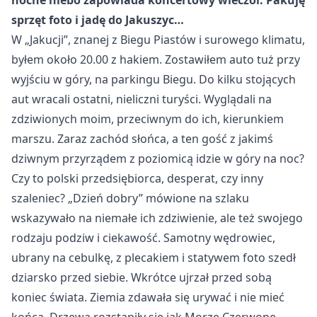
nocne niebo zapowiada koncertowy wieczór. Pakuję
sprzęt foto i jadę do Jakuszyc…
W „Jakucji”, znanej z Biegu Piastów i surowego klimatu,
byłem około 20.00 z hakiem. Zostawiłem auto tuż przy
wyjściu w góry, na parkingu Biegu. Do kilku stojących
aut wracali ostatni, nieliczni turyści. Wyglądali na
zdziwionych moim, przeciwnym do ich, kierunkiem
marszu. Zaraz zachód słońca, a ten gość z jakimś
dziwnym przyrządem z poziomicą idzie w góry na noc?
Czy to polski przedsiębiorca, desperat, czy inny
szaleniec? „Dzień dobry” mówione na szlaku
wskazywało na niemałe ich zdziwienie, ale też swojego
rodzaju podziw i ciekawość. Samotny wędrowiec,
ubrany na cebulkę, z plecakiem i statywem foto szedł
dziarsko przed siebie. Wkrótce ujrzał przed sobą
koniec świata. Ziemia zdawała się urywać i nie mieć