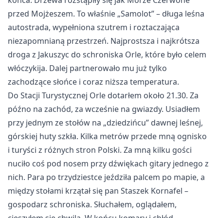
końca. Drzewa rozstąpiły się jak Morze Czerwone
przed Mojżeszem. To właśnie „Samolot” – długa leśna
autostrada, wypełniona szutrem i roztaczająca
niezapomnianą przestrzeń. Najprostsza i najkrótsza
droga z Jakuszyc do schroniska Orle, które było celem
włóczykija. Dalej partnerowało mu już tylko
zachodzące słońce i coraz niższa temperatura.
Do Stacji Turystycznej Orle dotarłem około 21.30. Za
późno na zachód, za wcześnie na gwiazdy. Usiadłem
przy jednym ze stołów na „dziedzińcu” dawnej leśnej,
górskiej huty szkła. Kilka metrów przede mną ognisko
i turyści z różnych stron Polski. Za mną kilku gości
nuciło coś pod nosem przy dźwiękach gitary jednego z
nich. Para po trzydziestce jeździła palcem po mapie, a
między stołami krzątał się pan Staszek Kornafel –
gospodarz schroniska. Słuchałem, oglądałem,