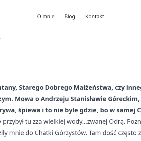
O mnie
Blog
Kontakt
ntany, Starego Dobrego Małżeństwa, czy inneg
zym. Mowa o Andrzeju Stanisławie Góreckim,
wa, śpiewa i to nie byle gdzie, bo w samej 
óry przybył tu zza wielkiej wody…zwanej Odrą. Po
ziły mnie do Chatki Górzystów. Tam dość często