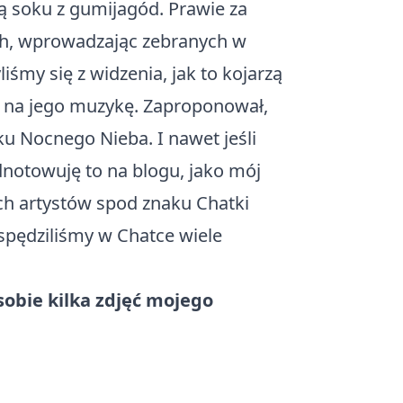
ką soku z gumijagód. Prawie za
ich, wprowadzając zebranych w
iśmy się z widzenia, jak to kojarzą
 ja na jego muzykę. Zaproponował,
u Nocnego Nieba. I nawet jeśli
dnotowuję to na blogu, jako mój
ch artystów spod znaku Chatki
a spędziliśmy w Chatce wiele
sobie kilka zdjęć mojego