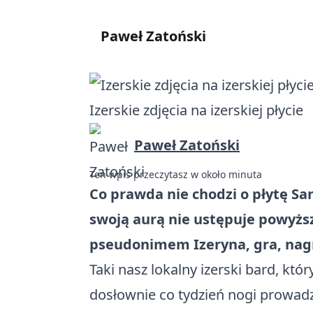
Paweł Zatoński
Izerskie zdjęcia na izerskiej płycie
Paweł Zatoński
Ten wpis przeczytasz w około minuta
Co prawda nie chodzi o płytę Sa
swoją aurą nie ustępuje powyżs
pseudonimem Izeryna, gra, nagry
Taki nasz lokalny izerski bard, kt
dosłownie co tydzień nogi prowad