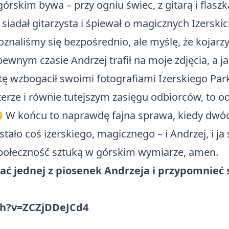
górskim bywa – przy ogniu świec, z gitarą i flasz
siadał gitarzysta i śpiewał o magicznych Izersk
znaliśmy się bezpośrednio, ale myślę, że kojarzyl
o pewnym czasie Andrzej trafił na moje zdjęcia, a
ę wzbogacił swoimi fotografiami Izerskiego Park
erze i równie tutejszym zasięgu odbiorców, to o
🙂 W końcu to naprawdę fajna sprawa, kiedy dwó
stało coś izerskiego, magicznego – i Andrzej, i j
połeczność sztuką w górskim wymiarze, amen.
ać jednej z piosenek Andrzeja i przypomnieć 
ch?v=ZCZjDDeJCd4