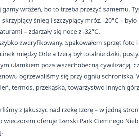
gamy wrażeń, bo to trzeba przeżyć samemu. Tysi
 skrzypiący śnieg i szczypiący mróz. -20°C – było
turami – zdarzały się noce z -32°C.
ł szybko zweryfikowany. Spakowałem sprzęt foto 
nek między Orle a Izerą był totalnie dziki, pust
ynym ułamkiem poza wszechobecną cywilizacją, 
 znowu ogrzewaliśmy się przy ogniu schroniska.
gień, termos, przekąska, towarzystwo innych gór
iśmy z Jakuszyc nad rzekę Izerę – w jedną stronę
co wieczorem oferuje Izerski Park Ciemnego Nieb
j.