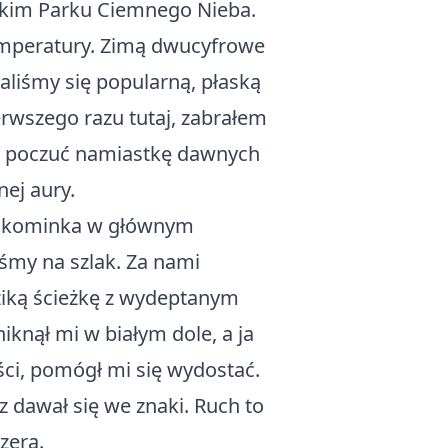
rskim Parku Ciemnego Nieba.
temperatury. Zimą dwucyfrowe
aliśmy się popularną, płaską
erwszego razu tutaj, zabrałem
em poczuć namiastkę dawnych
ej aury.
mi kominka w głównym
iśmy na szlak. Za nami
dziką ścieżkę z wydeptanym
knął mi w białym dole, a ja
ci, pomógł mi się wydostać.
z dawał się we znaki. Ruch to
zerą.