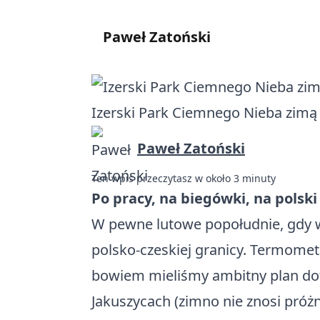
Paweł Zatoński
Izerski Park Ciemnego Nieba zimą
Paweł Zatoński
Ten wpis przeczytasz w około 3 minuty
Po pracy, na biegówki, na polsk
W pewne lutowe popołudnie, gdy w
polsko-czeskiej granicy. Termometr
bowiem mieliśmy ambitny plan dota
Jakuszycach (zimno nie znosi próżn