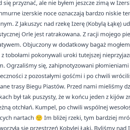
 się przyznać, ale nie byłem jeszcze zimą w Ize
chmurne izerskie noce oznaczają bardzo niskie 
nym. Z Jakuszyc nad rzekę Izerę (Kobylą Łąkę) ud
stycznej Orle jest ratrakowana. Z racji mojego pi
e statywem. Objuczony w dodatkowy bagaż mogł
 tobołami pokonywali uroki tutejszej nieprzyjazn
płem. Ogrzaliśmy się, zahipnotyzowani płomienia
czności z pozostałymi gośćmi i po chwili wrócil
owane trasy Biegu Piastów. Przed nami mieliśmy 
h był tak puszysty, że w końcu jeden z kijów zni
ną otchłań. Kumpel, po chwili wspólnej wesołoś
cych nartach 🙂 Im bliżej rzeki, tym bardziej mró
rzyła się przestrzeń Kobylej Łąki. Byliśmy nad I