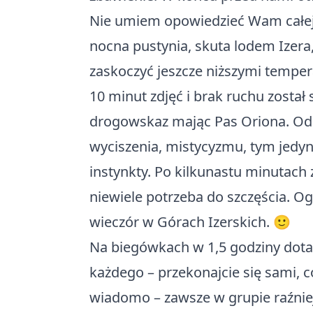
Nie umiem opowiedzieć Wam całej 
nocna pustynia, skuta lodem Izera,
zaskoczyć jeszcze niższymi tempera
10 minut zdjęć i brak ruchu zosta
drogowskaz mając Pas Oriona. Odci
wyciszenia, mistycyzmu, tym jed
instynkty. Po kilkunastu minutach
niewiele potrzeba do szczęścia. O
wieczór w Górach Izerskich. 🙂
Na biegówkach w 1,5 godziny dotarl
każdego – przekonajcie się sami, 
wiadomo – zawsze w grupie raźnie