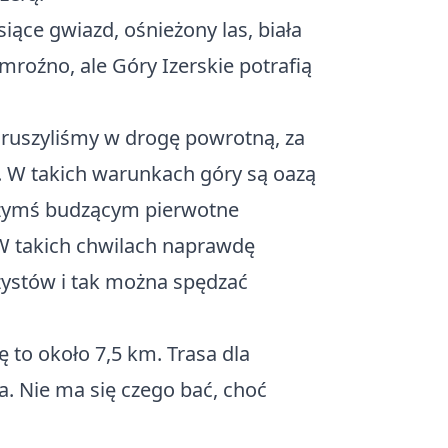
ące gwiazd, ośnieżony las, biała
 mroźno, ale Góry Izerskie potrafią
i ruszyliśmy w drogę powrotną, za
y. W takich warunkach góry są oazą
czymś budzącym pierwotne
 W takich chwilach naprawdę
zystów i tak można spędzać
 to około 7,5 km. Trasa dla
a. Nie ma się czego bać, choć