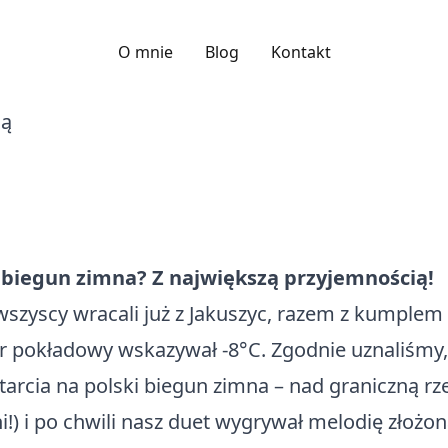
O mnie
Blog
Kontakt
i biegun zimna? Z największą przyjemnością!
szyscy wracali już z Jakuszyc, razem z kumple
 pokładowy wskazywał -8°C. Zgodnie uznaliśmy, że
rcia na polski biegun zimna – nad graniczną rze
i!) i po chwili nasz duet wygrywał melodię złożon