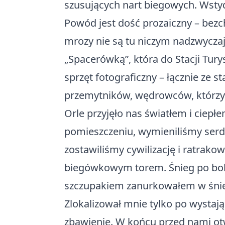
szusujących nart biegowych. Wstyd
Powód jest dość prozaiczny – bez
mrozy nie są tu niczym nadzwyczaj
„Spacerówką”, która do Stacji Tury
sprzęt fotograficzny – łącznie z
przemytników, wędrowców, którzy z
Orle przyjęło nas światłem i cie
pomieszczeniu, wymieniliśmy serde
zostawiliśmy cywilizację i ratrak
biegówkowym torem. Śnieg po bokac
szczupakiem zanurkowałem w śnież
Zlokalizował mnie tylko po wystają
zbawienie. W końcu przed nami otwo